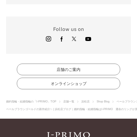
Follow us on
店舗のご案内
オンラインショップ
婚約指輪・結婚指輪の「I-PRIMO」TOP
店舗一覧
浜松店
Shop Blog
ペールブラウン
ペールブラウンゴールドの新作紹介✨ | 浜松店ブログ｜婚約指輪・結婚指輪はI-PRIMO 運命のリングが