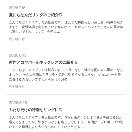
2026.7.16
夏にちなんだリングのご紹介♡
こんにちは！アイプリモ浜松店です。 まだまだ梅雨らしい蒸し暑い時期が続き
ますが、皆様体調は崩されていませんか？ これからイベントたくさんの夏が待
ち遠しいですね．．．♡ 今年は…
お知らせ
2026.6.13
新作アコヤパールネックレスのご紹介☆
こんにちは、アイプリモ浜松店です。 ６月になり、浜松も雨の多い季節になり
ました。 そんな季節はキラキラと気分も明るくなるような、 ジュエリーを身
に着けるのもいいですね✨ 今回は６月の…
お知らせ
2026.5.20
ふたりだけの特別なリングに♡
こんにちは！アイプリモ浜松店です。 GWも過ぎ、少しずつ暑さを感じる日が
増えてきましたが、皆さまいかがお過ごしでしょう。 今回は、プロポーズの想
いやご入籍日をより大切なものにしていただける …