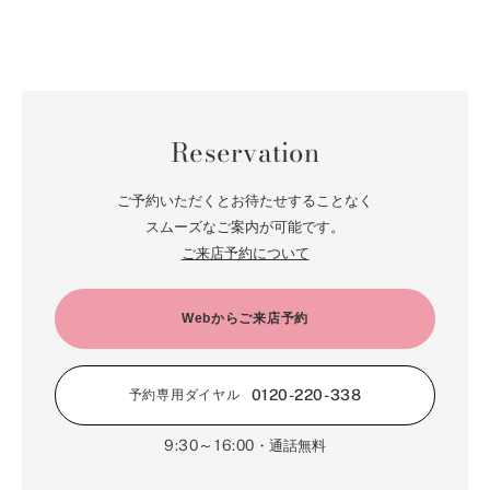
4月（52）
10月（67）
5月（73）
11月（14）
6月（60）
1月（55）
12月（12）
7月（75）
2月（59）
8月（57）
3月（62）
9月（60）
4月（66）
10月（22）
5月（68）
11月（20）
6月（84）
1月（53）
7月（64）
2月（71）
8月（67）
3月（62）
9月（5）
4月（60）
10月（23）
5月（85）
6月（66）
1月（66）
7月（66）
2月（126）
8月（18）
3月（71）
9月（15）
4月（80）
5月（65）
Reservation
6月（59）
1月（4）
7月（22）
2月（71）
8月（21）
3月（71）
4月（64）
5月（58）
6月（14）
1月（72）
7月（22）
2月（68）
ご予約いただくとお待たせすることなく
3月（68）
5月（17）
6月（19）
スムーズなご案内が可能です。
1月（64）
2月（66）
4月（12）
ご来店予約について
5月（14）
1月（60）
3月（15）
4月（9）
2月（16）
Webからご来店予約
3月（5）
1月（17）
0120-220-338
予約専用ダイヤル
9:30～16:00
・通話無料