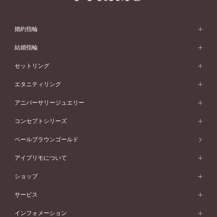
婚約指輪
婚約指輪 (エンゲージリング)
結婚指輪
婚約指輪一覧
結婚指輪 (マリッジリング)
セットリング
素材から選ぶ
結婚指輪一覧
セットリング
エタニティリング
プラチナ
フォルムから選ぶ
素材から選ぶ
セットリング一覧
エタニティリング
アニバーサリージュエリー
イエローゴールド
ストレートライン
プラチナ
セッティングから選ぶ
フォルムから選ぶ
素材から選ぶ
エタニティリング一覧
アニバーサリージュエリー
コンセプトシリーズ
ピンクゴールド
ウェーブライン
イエローゴールド
ソリテール
ストレートライン
スタイルから選ぶ
プラチナ
セッティングから選ぶ
素材から選ぶ
アニバーサリージュエリー一覧
コンセプトシリーズ
ペールブラウンゴールド
ペールブラウンゴールド
V字ライン
ピンクゴールド
ワンサイドメレ
ウェーブライン
シンプル
イエローゴールド
プレーン
価格帯から選ぶ
スタイルから選ぶ
プラチナ
ネックレス
コンビネーション
オリジンビリーフ
ペールブラウンゴールド
ダブルサイドメレ
アイプリモについて
V字ライン
フェミニン
ピンクゴールド
ワンメレ
50万円台～
シンプル
イエローゴールド
婚約指輪ガイド
ベビーリング
価格帯から選ぶ
フラワリー
コンビネーション
ラインメレ
モード
アイプリモについて
ペールブラウンゴールド
セベラルメレ
ショップ
40万円台～
フェミニン
ピンクゴールド
ファッションリング
50万円～
婚約指輪 人気ランキング
結婚指輪 人気ランキング
初空
エレガント
コンビネーション
ラインメレ
30万円台～
®
モード
パーソナルハンド診断
店舗一覧
ペールブラウンゴールド
ブレスレット
サービス
40万円～50万円
婚約ネックレス
エトワル
ゴージャス
20万円台～
エレガント
ピアス
30万円～40万円
デザインへのこだわり
プロポーズサポート
スワハ
北海道
インフォメーション
ダイヤモンドシェイプコレクション