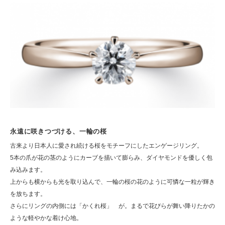
永遠に咲きつづける、一輪の桜
古来より日本人に愛され続ける桜をモチーフにしたエンゲージリング。
5本の爪が花の茎のようにカーブを描いて膨らみ、ダイヤモンドを優しく包
み込みます。
上からも横からも光を取り込んで、一輪の桜の花のように可憐な一粒が輝き
を放ちます。
さらにリングの内側には「かくれ桜」 が。まるで花びらが舞い降りたかの
ような軽やかな着け心地。