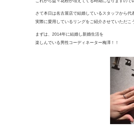
これから益々花粉が増えてくる時期になりますので
プロ
ペールブラウンゴールド
ン
さて本日は名古屋店で結婚しているスタッフから代
ブラ
実際に愛用しているリングをご紹介させていただこ
コンセプトシリーズ
プロ
オリジンビリーフ
まずは、2014年に結婚し新婚生活を
フラワリー
楽しんでいる男性コーディネーター梅澤！！
初空
ショ
エトワル
店舗
スワハ
ご来
プレミオン