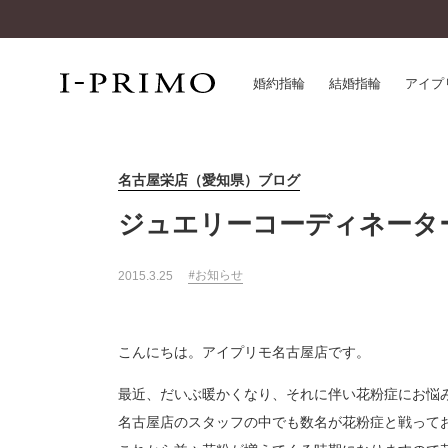
婚約指輪
結婚指輪
アイプ
名古屋栄店（愛知県）ブログ
婚約指輪一覧
アイ
結婚指輪一覧
パー
ジュエリーコーディネータ
セットリング一覧
デザ
エタニティリング一覧
品質
お知らせ
2015.3.25
アニバーサリージュエリー一覧
一生
近く
コレクション
こんにちは。アイプリモ名古屋店です。
®
パーフェクトプロポーズリング
サー
最近、だいぶ暖かくなり、それに伴い花粉症にお悩
ダイヤモンドプロポーズ
アフ
婚約ネックレス
名古屋店のスタッフの中でも数名が花粉症と戦って
ご購
ダイヤモンドシェイプコレクション