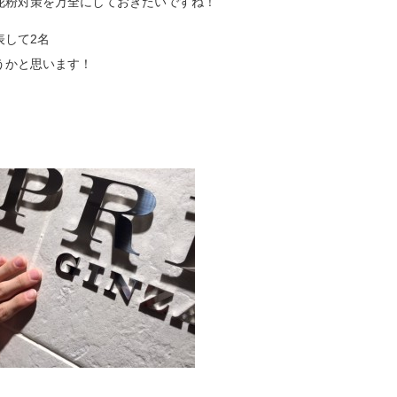
花粉対策を万全にしておきたいですね！
ミスダイヤモンド&バースストー
表して2名
イダルアイテム
うかと思います！
ポーズサポート
ップ
一覧
店予約について