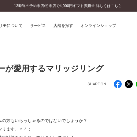
13時迄の予約来店/初来店で4,000円ギフト券贈呈-詳しくはこちら-
リモについて
サービス
店舗を探す
オンラインショップ
プリモについて
婚約指輪とは
結婚指輪とは
®
ソナルハンド診断
ーが愛用するマリッジリング
セットリングとは
インへのこだわり
エタニティリングとは
へのこだわり
SHARE ON
涯のメンテナンス
ニュース一覧
に店舗がある
お客様の声
SWEET STORIES
ビス
ショップブログ
みの方もいらっしゃるのではないでしょうか？
ターサービス
コラム
おります。＾＾；
入方法・仕上げ日数
よくあるご質問