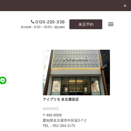
0120-220-338
来店予約
9:30～16:00
受付時間：
/ 通話無料
ブックマーク
ONLINE SHOP
ご来店予約
予約専用ダイヤル
0120-220-338
アイプリモ 名古屋栄店
9:30～16:00
（受付時間：
・通話無料）
ADDRESS
〒460-0008
カタログ請求
愛知県名古屋市中区栄3-7-2
お問い合わせ
TEL：052-264-1175