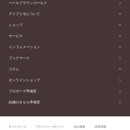
アニバーサリージュエリー一覧
コンセプトシリーズ
ペールブラウンゴールド
ペールブラウンゴールド
V字ライン
ピンクゴールド
ワンサイドメレ
ウェーブライン
シンプル
イエローゴールド
プレーン
価格帯から選ぶ
スタイルから選ぶ
プラチナ
ネックレス
コンビネーション
オリジンビリーフ
ペールブラウンゴールド
ダブルサイドメレ
アイプリモについて
V字ライン
フェミニン
ピンクゴールド
ワンメレ
50万円台～
シンプル
イエローゴールド
婚約指輪ガイド
ベビーリング
価格帯から選ぶ
フラワリー
コンビネーション
ラインメレ
モード
アイプリモについて
ペールブラウンゴールド
セベラルメレ
ショップ
40万円台～
フェミニン
ピンクゴールド
ファッションリング
50万円～
婚約指輪 人気ランキング
結婚指輪 人気ランキング
初空
エレガント
コンビネーション
ラインメレ
30万円台～
®
モード
パーソナルハンド診断
店舗一覧
ペールブラウンゴールド
ブレスレット
サービス
40万円～50万円
婚約ネックレス
エトワル
ゴージャス
20万円台～
エレガント
ピアス
30万円～40万円
デザインへのこだわり
プロポーズサポート
スワハ
北海道
インフォメーション
ダイヤモンドシェイプコレクション
10万円台～
ゴージャス
イヤリング
20万円～30万円
品質へのこだわり
プレミオン
サービス
ご来店予約について
札幌店
ブックマーク
®
パーフェクトプロポーズリング
アニバーサリーギフト
10万円～20万円
一生涯のメンテナンス
函館店
アフターサービス
ニュース一覧
コラム
ダイヤモンドプロポーズ
取扱店)エヴァンスブライダル 旭川本店
近くに店舗がある
ご購入方法・仕上げ日数
お客様の声
コラム
オンラインショップ
プロミスダイヤモンド&バースストーン
東北
SWEET STORIES
ダイヤモンド
プロポーズ準備室
婚約指輪
ブライダルアイテム
仙台店
ショップブログ
結婚のきもち準備室
結婚指輪
青森店
公式アンバサダー
リング
弘前パークホテル店
よくあるご質問
プロポーズ
秋田店
サイトマップ
プライバシーポリシー
会社概要
採用情報