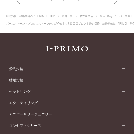
婚約指輪・結婚指輪の「I-PRIMO」TOP
店舗一覧
名古屋栄店
Shop Blog
バーススト
バースストーン・プロミスストーンのご紹介❀ | 名古屋栄店ブログ｜婚約指輪・結婚指輪はI-PRIMO 運
婚約指輪
婚約指輪 (エンゲージリング)
結婚指輪
婚約指輪一覧
結婚指輪 (マリッジリング)
セットリング
素材から選ぶ
結婚指輪一覧
セットリング
エタニティリング
プラチナ
フォルムから選ぶ
素材から選ぶ
セットリング一覧
エタニティリング
アニバーサリージュエリー
イエローゴールド
ストレートライン
プラチナ
セッティングから選ぶ
フォルムから選ぶ
素材から選ぶ
エタニティリング一覧
アニバーサリージュエリー
コンセプトシリーズ
ピンクゴールド
ウェーブライン
イエローゴールド
ソリテール
ストレートライン
スタイルから選ぶ
プラチナ
セッティングから選ぶ
素材から選ぶ