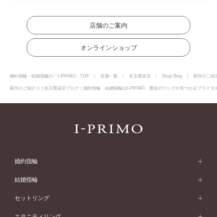
店舗のご案内
オンラインショップ
婚約指輪・結婚指輪の「I-PRIMO」TOP
店舗一覧
名古屋栄店
Shop Blog
新作のご紹
新作のご紹介☆ | 名古屋栄店ブログ｜婚約指輪・結婚指輪はI-PRIMO 運命のリングが見つかるブライダル
婚約指輪
婚約指輪 (エンゲージリング)
結婚指輪
婚約指輪一覧
結婚指輪 (マリッジリング)
セットリング
素材から選ぶ
結婚指輪一覧
セットリング
エタニティリング