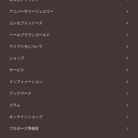
プラチナ
フォルムから選ぶ
素材から選ぶ
セットリング一覧
エタニティリング
アニバーサリージュエリー
イエローゴールド
ストレートライン
プラチナ
セッティングから選ぶ
フォルムから選ぶ
素材から選ぶ
エタニティリング一覧
アニバーサリージュエリー
コンセプトシリーズ
ピンクゴールド
ウェーブライン
イエローゴールド
ソリテール
ストレートライン
スタイルから選ぶ
プラチナ
セッティングから選ぶ
素材から選ぶ
アニバーサリージュエリー一覧
コンセプトシリーズ
ペールブラウンゴールド
ペールブラウンゴールド
V字ライン
ピンクゴールド
ワンサイドメレ
ウェーブライン
シンプル
イエローゴールド
プレーン
価格帯から選ぶ
スタイルから選ぶ
プラチナ
ネックレス
コンビネーション
オリジンビリーフ
ペールブラウンゴールド
ダブルサイドメレ
アイプリモについて
V字ライン
フェミニン
ピンクゴールド
ワンメレ
50万円台～
シンプル
イエローゴールド
婚約指輪ガイド
ベビーリング
価格帯から選ぶ
フラワリー
コンビネーション
ラインメレ
モード
アイプリモについて
ペールブラウンゴールド
セベラルメレ
ショップ
40万円台～
フェミニン
ピンクゴールド
ファッションリング
50万円～
婚約指輪 人気ランキング
結婚指輪 人気ランキング
初空
エレガント
コンビネーション
ラインメレ
30万円台～
®
モード
パーソナルハンド診断
店舗一覧
ペールブラウンゴールド
ブレスレット
サービス
40万円～50万円
婚約ネックレス
エトワル
ゴージャス
20万円台～
エレガント
ピアス
30万円～40万円
デザインへのこだわり
プロポーズサポート
スワハ
北海道
インフォメーション
ダイヤモンドシェイプコレクション
10万円台～
ゴージャス
イヤリング
20万円～30万円
品質へのこだわり
プレミオン
サービス
ご来店予約について
札幌店
ブックマーク
®
パーフェクトプロポーズリング
アニバーサリーギフト
10万円～20万円
一生涯のメンテナンス
函館店
アフターサービス
ニュース一覧
コラム
ダイヤモンドプロポーズ
取扱店)エヴァンスブライダル 旭川本店
近くに店舗がある
ご購入方法・仕上げ日数
お客様の声
コラム
オンラインショップ
プロミスダイヤモンド&バースストーン
東北
SWEET STORIES
ダイヤモンド
プロポーズ準備室
婚約指輪
ブライダルアイテム
仙台店
ショップブログ