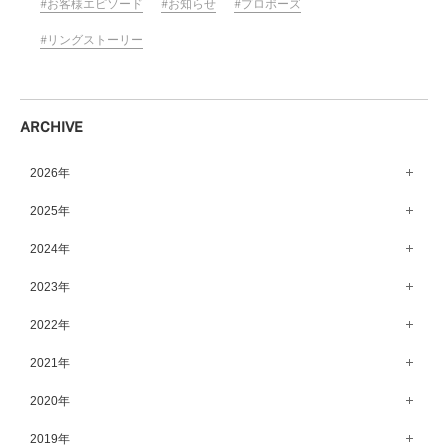
お客様エピソード
お知らせ
プロポーズ
リングストーリー
ARCHIVE
2026年
8月（15）
2025年
7月（64）
12月（65）
2024年
6月（58）
11月（56）
12月（71）
2023年
5月（62）
10月（67）
11月（61）
12月（71）
2022年
4月（55）
9月（50）
10月（60）
11月（61）
12月（72）
2021年
3月（64）
8月（67）
9月（57）
10月（66）
11月（77）
2月（50）
12月（69）
2020年
7月（68）
8月（64）
9月（53）
10月（74）
1月（58）
11月（83）
6月（59）
12月（63）
2019年
7月（66）
8月（67）