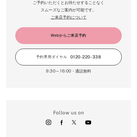
2月（68）
ご予約いただくとお待たせすることなく
3月（68）
5月（17）
6月（19）
スムーズなご案内が可能です。
1月（64）
2月（66）
4月（12）
ご来店予約について
5月（14）
1月（60）
3月（15）
4月（9）
2月（16）
Webからご来店予約
3月（5）
1月（17）
0120-220-338
予約専用ダイヤル
9:30～16:00
・通話無料
Follow us on