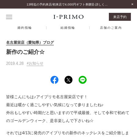
13時迄の予約来店/初来店で4,000円ギフト券贈呈-詳しくはこちら-
来店予約
婚約指輪
結婚指輪
店舗のご案内
名古屋栄店（愛知県）ブログ
新作のご紹介☆
2019.4.28
お知らせ
皆様こんにちは♪アイプリモ名古屋栄店です！
最近は暖かく過ごしやすい気候になって参りましたね♪
外出もしやすい時期だと思いますので平成最後、そして令和で初めて
のゴールデンウィーク、是非楽しんで下さいね☆
それでは4/13に発売のアイプリモの新作のネックレスをご紹介致しま