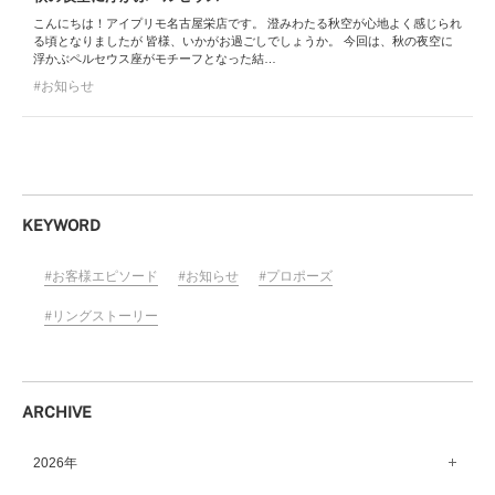
こんにちは！アイプリモ名古屋栄店です。 澄みわたる秋空が心地よく感じられ
る頃となりましたが 皆様、いかがお過ごしでしょうか。 今回は、秋の夜空に
浮かぶペルセウス座がモチーフとなった結…
お知らせ
KEYWORD
お客様エピソード
お知らせ
プロポーズ
リングストーリー
ARCHIVE
2026年