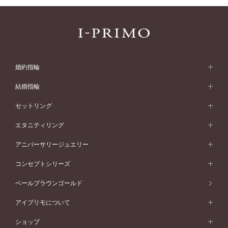
婚約指輪
婚約指輪 (エンゲージリング)
結婚指輪
婚約指輪一覧
結婚指輪 (マリッジリング)
セットリング
素材から選ぶ
結婚指輪一覧
セットリング
エタニティリング
プラチナ
フォルムから選ぶ
素材から選ぶ
セットリング一覧
エタニティリング
アニバーサリージュエリー
イエローゴールド
ストレートライン
プラチナ
セッティングから選ぶ
フォルムから選ぶ
素材から選ぶ
エタニティリング一覧
アニバーサリージュエリー
コンセプトシリーズ
ピンクゴールド
ウェーブライン
イエローゴールド
ソリテール
ストレートライン
スタイルから選ぶ
プラチナ
セッティングから選ぶ
素材から選ぶ
アニバーサリージュエリー一覧
コンセプトシリーズ
ペールブラウンゴールド
ペールブラウンゴールド
V字ライン
ピンクゴールド
ワンサイドメレ
ウェーブライン
シンプル
イエローゴールド
プレーン
価格帯から選ぶ
スタイルから選ぶ
プラチナ
ネックレス
コンビネーション
オリジンビリーフ
ペールブラウンゴールド
ダブルサイドメレ
アイプリモについて
V字ライン
フェミニン
ピンクゴールド
ワンメレ
50万円台～
シンプル
イエローゴールド
婚約指輪ガイド
ベビーリング
価格帯から選ぶ
フラワリー
コンビネーション
ラインメレ
モード
アイプリモについて
ペールブラウンゴールド
セベラルメレ
ショップ
40万円台～
フェミニン
ピンクゴールド
ファッションリング
50万円～
婚約指輪 人気ランキング