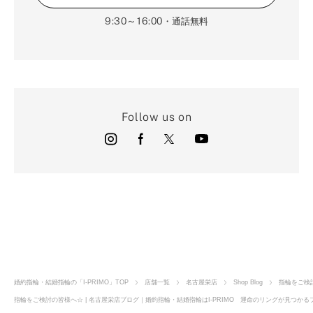
9:30～16:00
・通話無料
Follow us on
店舗のご案内
オンラインショップ
婚約指輪・結婚指輪の「I-PRIMO」TOP
店舗一覧
名古屋栄店
Shop Blog
指輪をご検
指輪をご検討の皆様へ☆ | 名古屋栄店ブログ｜婚約指輪・結婚指輪はI-PRIMO 運命のリングが見つかる