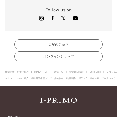
Follow us on
店舗のご案内
オンラインショップ
婚約指輪・結婚指輪の「I-PRIMO」TOP
店舗一覧
近鉄四日市店
Shop Blog
チタンユ
チタンユノーのご紹介 | 近鉄四日市店ブログ｜婚約指輪・結婚指輪はI-PRIMO 運命のリングが見つかる