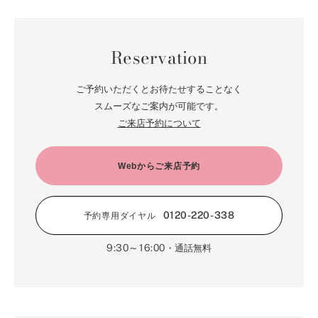
7月（64）
2月（71）
8月（67）
3月（62）
9月（5）
4月（60）
10月（23）
5月（85）
6月（66）
1月（66）
7月（66）
2月（126）
8月（18）
3月（71）
9月（15）
4月（80）
5月（65）
Reservation
6月（59）
1月（4）
7月（22）
2月（71）
8月（21）
3月（71）
4月（64）
5月（58）
6月（14）
1月（72）
7月（22）
2月（68）
ご予約いただくとお待たせすることなく
3月（68）
5月（17）
6月（19）
スムーズなご案内が可能です。
1月（64）
2月（66）
4月（12）
ご来店予約について
5月（14）
1月（60）
3月（15）
4月（9）
2月（16）
Webからご来店予約
3月（5）
1月（17）
0120-220-338
予約専用ダイヤル
9:30～16:00
・通話無料