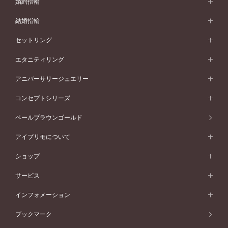
婚約指輪
婚約指輪 (エンゲージリング)
結婚指輪
婚約指輪一覧
結婚指輪 (マリッジリング)
セットリング
素材から選ぶ
結婚指輪一覧
セットリング
エタニティリング
プラチナ
フォルムから選ぶ
素材から選ぶ
セットリング一覧
エタニティリング
アニバーサリージュエリー
イエローゴールド
ストレートライン
プラチナ
セッティングから選ぶ
フォルムから選ぶ
素材から選ぶ
エタニティリング一覧
アニバーサリージュエリー
コンセプトシリーズ
ピンクゴールド
ウェーブライン
イエローゴールド
ソリテール
ストレートライン
スタイルから選ぶ
プラチナ
セッティングから選ぶ
素材から選ぶ
アニバーサリージュエリー一覧
コンセプトシリーズ
ペールブラウンゴールド
ペールブラウンゴールド
V字ライン
ピンクゴールド
ワンサイドメレ
ウェーブライン
シンプル
イエローゴールド
プレーン
価格帯から選ぶ
スタイルから選ぶ
プラチナ
ネックレス
コンビネーション
オリジンビリーフ
ペールブラウンゴールド
ダブルサイドメレ
アイプリモについて
V字ライン
フェミニン
ピンクゴールド
ワンメレ
50万円台～
シンプル
イエローゴールド
婚約指輪ガイド
ベビーリング
価格帯から選ぶ
フラワリー
コンビネーション
ラインメレ
モード
アイプリモについて
ペールブラウンゴールド
セベラルメレ
ショップ
40万円台～
フェミニン
ピンクゴールド
ファッションリング
50万円～
婚約指輪 人気ランキング
結婚指輪 人気ランキング
初空
エレガント
コンビネーション
ラインメレ
30万円台～
®
モード
パーソナルハンド診断
店舗一覧
ペールブラウンゴールド
ブレスレット
サービス
40万円～50万円
婚約ネックレス
エトワル
ゴージャス
20万円台～
エレガント
ピアス
30万円～40万円
デザインへのこだわり
プロポーズサポート
スワハ
北海道
インフォメーション
ダイヤモンドシェイプコレクション
10万円台～
ゴージャス
イヤリング
20万円～30万円
品質へのこだわり
プレミオン
サービス
ご来店予約について
札幌店
ブックマーク
®
パーフェクトプロポーズリング
アニバーサリーギフト
10万円～20万円
一生涯のメンテナンス
函館店