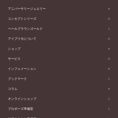
プラチナ
フォルムから選ぶ
素材から選ぶ
セットリング一覧
エタニティリング
アニバーサリージュエリー
イエローゴールド
ストレートライン
プラチナ
セッティングから選ぶ
フォルムから選ぶ
素材から選ぶ
エタニティリング一覧
アニバーサリージュエリー
コンセプトシリーズ
ピンクゴールド
ウェーブライン
イエローゴールド
ソリテール
ストレートライン
スタイルから選ぶ
プラチナ
セッティングから選ぶ
素材から選ぶ
アニバーサリージュエリー一覧
コンセプトシリーズ
ペールブラウンゴールド
ペールブラウンゴールド
V字ライン
ピンクゴールド
ワンサイドメレ
ウェーブライン
シンプル
イエローゴールド
プレーン
価格帯から選ぶ
スタイルから選ぶ
プラチナ
ネックレス
コンビネーション
オリジンビリーフ
ペールブラウンゴールド
ダブルサイドメレ
アイプリモについて
V字ライン
フェミニン
ピンクゴールド
ワンメレ
50万円台～
シンプル
イエローゴールド
婚約指輪ガイド
ベビーリング
価格帯から選ぶ
フラワリー
コンビネーション
ラインメレ
モード
アイプリモについて
ペールブラウンゴールド
セベラルメレ
ショップ
40万円台～
フェミニン
ピンクゴールド
ファッションリング
50万円～
婚約指輪 人気ランキング
結婚指輪 人気ランキング
初空
エレガント
コンビネーション
ラインメレ
30万円台～
®
モード
パーソナルハンド診断
店舗一覧
ペールブラウンゴールド
ブレスレット
サービス
40万円～50万円
婚約ネックレス
エトワル
ゴージャス
20万円台～
エレガント
ピアス
30万円～40万円
デザインへのこだわり
プロポーズサポート
スワハ
北海道
インフォメーション
ダイヤモンドシェイプコレクション
10万円台～
ゴージャス
イヤリング
20万円～30万円
品質へのこだわり
プレミオン
サービス
ご来店予約について
札幌店
ブックマーク
®
パーフェクトプロポーズリング
アニバーサリーギフト
10万円～20万円
一生涯のメンテナンス
函館店
アフターサービス
ニュース一覧
コラム
ダイヤモンドプロポーズ
取扱店)エヴァンスブライダル 旭川本店
近くに店舗がある
ご購入方法・仕上げ日数
お客様の声
コラム
オンラインショップ
プロミスダイヤモンド&バースストーン
東北
SWEET STORIES
ダイヤモンド
プロポーズ準備室
婚約指輪
ブライダルアイテム
仙台店
ショップブログ