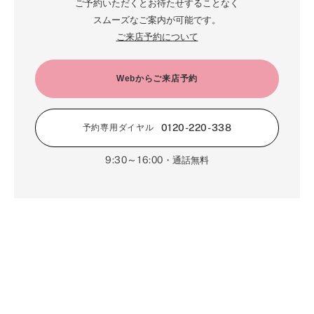
ご予約いただくとお待たせすることなく
3月（68）
5月（17）
6月（19）
スムーズなご案内が可能です。
1月（64）
2月（66）
4月（12）
ご来店予約について
5月（14）
1月（60）
3月（15）
4月（9）
2月（16）
Webからご来店予約
3月（5）
1月（17）
0120-220-338
予約専用ダイヤル
9:30～16:00
・通話無料