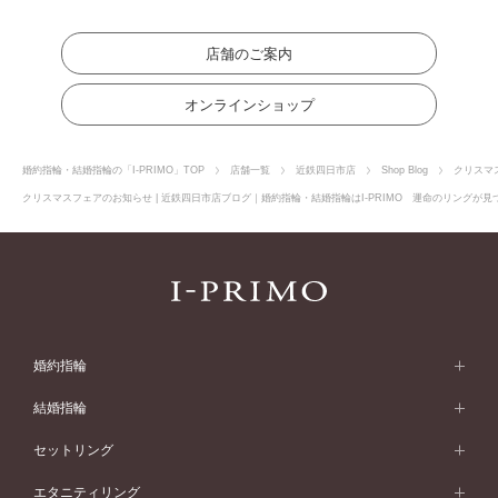
店舗のご案内
オンラインショップ
婚約指輪・結婚指輪の「I-PRIMO」TOP
店舗一覧
近鉄四日市店
Shop Blog
クリスマ
クリスマスフェアのお知らせ | 近鉄四日市店ブログ｜婚約指輪・結婚指輪はI-PRIMO 運命のリングが見
婚約指輪
婚約指輪 (エンゲージリング)
結婚指輪
婚約指輪一覧
結婚指輪 (マリッジリング)
セットリング
素材から選ぶ
結婚指輪一覧
セットリング
エタニティリング