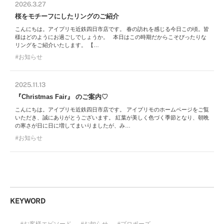
2026.3.27
桜をモチーフにしたリングのご紹介
こんにちは。アイプリモ近鉄四日市店です。 春の訪れを感じる今日この頃。皆
様はどのようにお過ごしでしょうか。 本日はこの時期だからこそぴったりな
リングをご紹介いたします。 【…
お知らせ
2025.11.13
『Christmas Fair』 のご案内♡
こんにちは。アイプリモ近鉄四日市店です。 アイプリモのホームページをご覧
いただき、誠にありがとうございます。 紅葉が美しく色づく季節となり、朝晩
の寒さが日に日に増してまいりましたが、み…
お知らせ
KEYWORD
お客様エピソード
お知らせ
プロポーズ