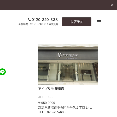
0120-220-338
来店予約
9:30～16:00
受付時間：
/ 通話無料
ブックマーク
ONLINE SHOP
ご来店予約
予約専用ダイヤル
0120-220-338
アイプリモ 新潟店
9:30～16:00
（受付時間：
・通話無料）
ADDRESS
〒950-0909
カタログ請求
新潟県新潟市中央区八千代２丁目１-１
お問い合わせ
TEL：025-255-6086