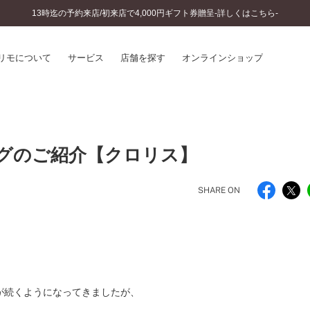
13時迄の予約来店/初来店で4,000円ギフト券贈呈-詳しくはこちら-
リモについて
サービス
店舗を探す
オンラインショップ
プリモについて
婚約指輪とは
結婚指輪とは
®
ソナルハンド診断
グのご紹介【クロリス】
セットリングとは
インへのこだわり
エタニティリングとは
へのこだわり
SHARE ON
涯のメンテナンス
ニュース一覧
に店舗がある
お客様の声
SWEET STORIES
ビス
ショップブログ
ターサービス
コラム
が続くようになってきましたが、
入方法・仕上げ日数
よくあるご質問