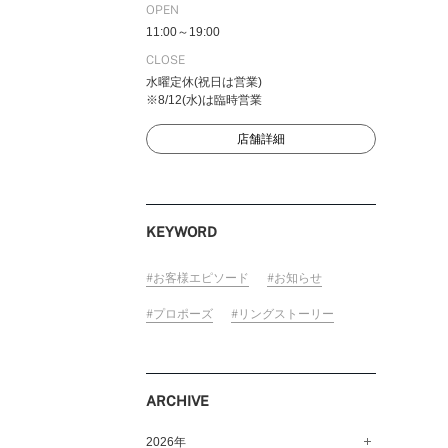
OPEN
11:00～19:00
CLOSE
水曜定休(祝日は営業)
FOLLOW US ON
※8/12(水)は臨時営業
店舗詳細
KEYWORD
お客様エピソード
お知らせ
プロポーズ
リングストーリー
ARCHIVE
2026年