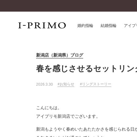
婚約指輪
結婚指輪
アイプ
新潟店（新潟県）ブログ
婚約指輪一覧
アイ
結婚指輪一覧
パー
春を感じさせるセットリン
セットリング一覧
デザ
エタニティリング一覧
品質
お知らせ
リングストーリー
2026.3.30
アニバーサリージュエリー一覧
一生
近く
コレクション
こんにちは。
®
パーフェクトプロポーズリング
サー
アイプリモ新潟店でございます。
ダイヤモンドプロポーズ
アフ
婚約ネックレス
新潟もようやく春めいたあたたかさを感じられる日
ご購
ダイヤモンドシェイプコレクション