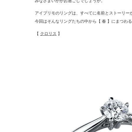
みなさまいかがお過ごしでしょうか。
プロ
ペールブラウンゴールド
ン
アイプリモのリングは、すべてに名前とストーリー
ブラ
今回はそんなリングたちの中から【 春 】にまつわ
コンセプトシリーズ
プロ
オリジンビリーフ
【
クロリス
】
フラワリー
初空
ショ
エトワル
店舗
スワハ
ご来
プレミオン