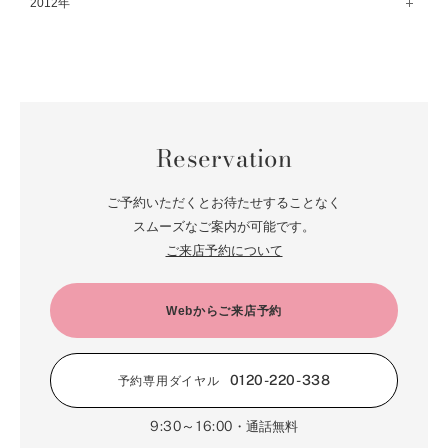
12月（18）
2012年
7月（59）
2月（57）
8月（76）
3月（49）
9月（72）
4月（52）
10月（67）
5月（73）
11月（14）
6月（60）
1月（55）
12月（12）
7月（75）
2月（59）
8月（57）
3月（62）
9月（60）
4月（66）
10月（22）
5月（68）
11月（20）
6月（84）
1月（53）
7月（64）
2月（71）
8月（67）
3月（62）
9月（5）
4月（60）
10月（23）
5月（85）
6月（66）
1月（66）
7月（66）
2月（126）
8月（18）
3月（71）
9月（15）
4月（80）
5月（65）
Reservation
6月（59）
1月（4）
7月（22）
2月（71）
8月（21）
3月（71）
4月（64）
5月（58）
6月（14）
1月（72）
7月（22）
2月（68）
ご予約いただくとお待たせすることなく
3月（68）
5月（17）
6月（19）
スムーズなご案内が可能です。
1月（64）
2月（66）
4月（12）
ご来店予約について
5月（14）
1月（60）
3月（15）
4月（9）
2月（16）
Webからご来店予約
3月（5）
1月（17）
0120-220-338
予約専用ダイヤル
9:30～16:00
・通話無料