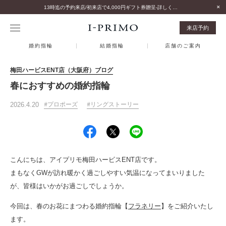
13時迄の予約来店/初来店で4,000円ギフト券贈呈-詳しくはこちら-
来店予約
婚約指輪
結婚指輪
店舗のご案内
梅田ハービスENT店（大阪府）ブログ
春におすすめの婚約指輪
2026.4.20
プロポーズ
リングストーリー
こんにちは、アイプリモ梅田ハービスENT店です。
まもなくGWが訪れ暖かく過ごしやすい気温になってまいりました
が、皆様はいかがお過ごしでしょうか。
今回は、春のお花にまつわる婚約指輪【
フラネリー
】をご紹介いたし
ます。