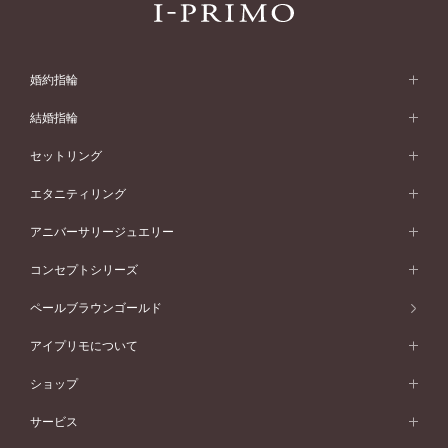
婚約指輪
婚約指輪 (エンゲージリング)
結婚指輪
婚約指輪一覧
結婚指輪 (マリッジリング)
セットリング
素材から選ぶ
結婚指輪一覧
セットリング
エタニティリング
プラチナ
フォルムから選ぶ
素材から選ぶ
セットリング一覧
エタニティリング
アニバーサリージュエリー
イエローゴールド
ストレートライン
プラチナ
セッティングから選ぶ
フォルムから選ぶ
素材から選ぶ
エタニティリング一覧
アニバーサリージュエリー
コンセプトシリーズ
ピンクゴールド
ウェーブライン
イエローゴールド
ソリテール
ストレートライン
スタイルから選ぶ
プラチナ
セッティングから選ぶ
素材から選ぶ
アニバーサリージュエリー一覧
コンセプトシリーズ
ペールブラウンゴールド
ペールブラウンゴールド
V字ライン
ピンクゴールド
ワンサイドメレ
ウェーブライン
シンプル
イエローゴールド
プレーン
価格帯から選ぶ
スタイルから選ぶ
プラチナ
ネックレス
コンビネーション
オリジンビリーフ
ペールブラウンゴールド
ダブルサイドメレ
アイプリモについて
V字ライン
フェミニン
ピンクゴールド
ワンメレ
50万円台～
シンプル
イエローゴールド
婚約指輪ガイド
ベビーリング
価格帯から選ぶ
フラワリー
コンビネーション
ラインメレ
モード
アイプリモについて
ペールブラウンゴールド
セベラルメレ
ショップ
40万円台～
フェミニン
ピンクゴールド
ファッションリング
50万円～
婚約指輪 人気ランキング
結婚指輪 人気ランキング
初空
エレガント
コンビネーション
ラインメレ
30万円台～
®
モード
パーソナルハンド診断
店舗一覧
ペールブラウンゴールド
ブレスレット
サービス
40万円～50万円
婚約ネックレス
エトワル
ゴージャス
20万円台～
エレガント