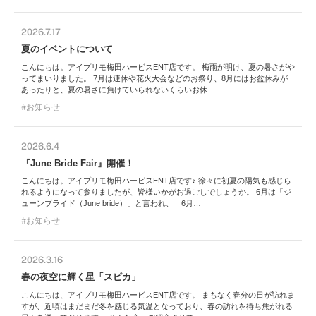
2026.7.17
夏のイベントについて
こんにちは。アイプリモ梅田ハービスENT店です。 梅雨が明け、夏の暑さがや
ってまいりました。 7月は連休や花火大会などのお祭り、8月にはお盆休みが
あったりと、夏の暑さに負けていられないくらいお休…
お知らせ
2026.6.4
『June Bride Fair』開催！
こんにちは。アイプリモ梅田ハービスENT店です♪ 徐々に初夏の陽気も感じら
れるようになって参りましたが、皆様いかがお過ごしでしょうか。 6月は「ジ
ューンブライド（June bride）」と言われ、「6月…
お知らせ
2026.3.16
春の夜空に輝く星「スピカ」
こんにちは、アイプリモ梅田ハービスENT店です。 まもなく春分の日が訪れま
すが、近頃はまだまだ冬を感じる気温となっており、春の訪れを待ち焦がれる