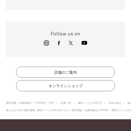
Follow us on
店舗のご案内
オンラインショップ
婚約指輪・結婚指輪の「I-PRIMO」TOP
店舗一覧
梅田ハービスENT店
Shop Blog
春
春におすすめの婚約指輪 | 梅田ハービスENT店ブログ｜婚約指輪・結婚指輪はI-PRIMO 運命のリングが