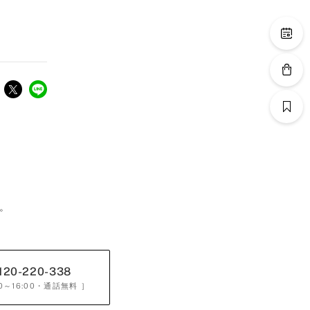
。
120-220-338
0～16:00
・通話無料 ］