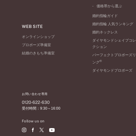
ワンサイドメレ
コンビネーション
シンプル
価格帯から選ぶ
ダブルサイドメレ
フェミニン
50万円台～
ラインメレ
婚約指輪ガイド
モード
40万円台～
婚約指輪 人気ランキング
エレガント
WEB SITE
30万円台～
婚約ネックレス
ゴージャス
20万円台～
オンラインショップ
ダイヤモンドシェイプコレ
10万円台～
プロポーズ準備室
クション
結婚のきもち準備室
パーフェクトプロポーズリ
®
ング
ダイヤモンドプロポーズ
お問い合わせ専用
0120-622-630
受付時間：9:30～16:00
Follow us on