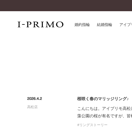
婚約指輪
結婚指輪
アイプ
婚約指輪一覧
アイ
結婚指輪一覧
パー
セットリング一覧
デザ
エタニティリング一覧
品質
アニバーサリージュエリー一覧
一生
近く
桜咲く春のマリッジリング♪
2026.4.2
コレクション
高松店
®
こんにちは。アイプリモ高松
パーフェクトプロポーズリング
サー
藻公園の桜が有名ですが、皆
ダイヤモンドプロポーズ
アフ
婚約ネックレス
リングストーリー
ご購
ダイヤモンドシェイプコレクション