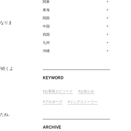
青森店（254）
関東
甲府店（63）
仙台店（147）
新潟店（168）
東海
銀座本店（149）
秋田店（123）
長野店（148）
新宿店（137）
関西
名古屋栄店（125）
くなりま
盛岡大通店（203）
FOLLOW US ON
松本店（161）
池袋店（134）
名古屋駅前店（72）
中国
なんばパークス店（146）
山形店（153）
富山店（100）
吉祥寺マルイ店（111）
豊橋店（149）
梅田茶屋町店（84）
四国
広島店（102）
郡山モルティ店（153）
金沢店（139）
町田店（142）
岐阜店（122）
梅田ハービスENT店（85）
福山店（239）
九州
高松店（172）
いわき店（129）
福井店（117）
立川店（118）
近鉄四日市店（141）
近鉄あべのハルカス店（139）
岡山店（170）
松山店（171）
沖縄
福岡天神店（117）
大宮店（145）
静岡店（188）
神戸店（122）
米子しんまち天満屋店（43）
徳島店（205）
博多マルイ店（111）
沖縄PARCO CITY店（190）
川越店（119）
浜松店（150）
ホテルモントレ姫路店（91）
山口店（150）
高知店（134）
小倉店（149）
が続くよ
横浜元町店（133）
沼津店（154）
京都店（149）
佐賀店（94）
KEYWORD
横浜ベイクォーター店（120）
近鉄草津店（110）
長崎店（217）
ラゾーナ川崎プラザ店（84）
奈良店（168）
大分店（96）
お客様エピソード
お知らせ
ららぽーと湘南平塚店（87）
和歌山MIO店（255）
熊本店（133）
プロポーズ
リングストーリー
そごう千葉店（124）
宮崎店（136）
ららぽーとTOKYO-BAY店（110）
したね。
鹿児島店（151）
柏店（141）
ARCHIVE
宇都宮店（143）