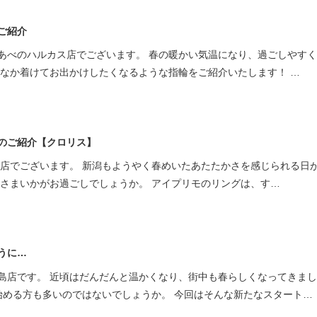
ミスダイヤモンド&バースストー
ご紹介
イダルアイテム
あべのハルカス店でございます。 春の暖かい気温になり、過ごしやす
のなか着けてお出かけしたくなるような指輪をご紹介いたします！ …
ポーズサポート
ップ
一覧
のご紹介【クロリス】
店予約について
潟店でございます。 新潟もようやく春めいたあたたかさを感じられる日
なさまいかがお過ごしでしょうか。 アイプリモのリングは、す…
うに…
島店です。 近頃はだんだんと温かくなり、街中も春らしくなってきま
始める方も多いのではないでしょうか。 今回はそんな新たなスタート…