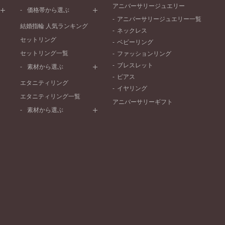
ワンメレ
コンビネーション
アニバーサリージュエリー
シンプル
価格帯から選ぶ
セベラルメレ
フェミニン
アニバーサリージュエリー一覧
50万円～
ラインメレ
結婚指輪 人気ランキング
モード
ネックレス
40万円～50万円
セットリング
エレガント
ベビーリング
30万円～40万円
セットリング一覧
ゴージャス
ファッションリング
20万円～30万円
ブレスレット
素材から選ぶ
10万円～20万円
ピアス
プラチナ
エタニティリング
イヤリング
イエローゴールド
エタニティリング一覧
アニバーサリーギフト
ピンクゴールド
素材から選ぶ
ペールブラウンゴールド
プラチナ
コンビネーション
イエローゴールド
ピンクゴールド
ペールブラウンゴールド