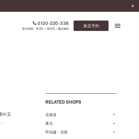
0120-220-338
来店予約
9:30～16:00
受付時間：
/ 通話無料
ブックマーク
ONLINE SHOP
ご来店予約
予約専用ダイヤル
RELATED SHOPS
0120-220-338
9:30～16:00
（受付時間：
・通話無料）
園や玉
北海道
て…
東北
札幌店（134）
カタログ請求
函館店（180）
お問い合わせ
甲信越・北陸
弘前パークホテル店（180）