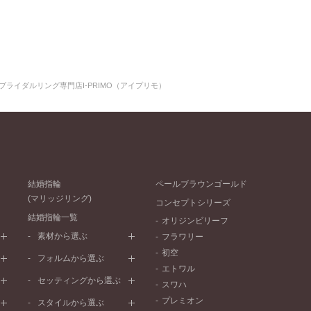
ブライダルリング専門店I-PRIMO（アイプリモ）
結婚指輪
ペールブラウンゴールド
(マリッジリング)
コンセプトシリーズ
結婚指輪一覧
オリジンビリーフ
素材から選ぶ
フラワリー
初空
プラチナ
フォルムから選ぶ
エトワル
イエローゴールド
ストレートライン
セッティングから選ぶ
スワハ
ピンクゴールド
ウェーブライン
プレーン
プレミオン
ド
ペールブラウンゴールド
スタイルから選ぶ
V字ライン