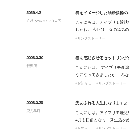
プロ
ペールブラウンゴールド
ン
春をイメージした結婚指輪の
2026.4.2
ブラ
近鉄あべのハルカス店
こんにちは。アイプリモ近鉄
コンセプトシリーズ
したね。 今回は、春の陽気
プロ
オリジンビリーフ
リングストーリー
フラワリー
初空
ショ
エトワル
店舗
春を感じさせるセットリング
2026.3.30
スワハ
ご来
新潟店
こんにちは。 アイプリモ新
プレミオン
うになってきましたが、 み
お知らせ
リングストーリー
光あふれる人生になりますよ
2026.3.29
鹿児島店
こんにちは。アイプリモ鹿児
4月も目前となり、新生活を
お知らせ
リングストーリー