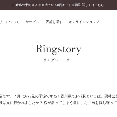
13時迄の予約来店/初来店で4,000円ギフト券贈呈-詳しくはこちら-
リモについて
サービス
店舗を探す
オンラインショップ
Ringstory
プリモについて
婚約指輪とは
結婚指輪とは
®
ソナルハンド診断
セットリングとは
リングストーリー
インへのこだわり
エタニティリングとは
へのこだわり
涯のメンテナンス
ニュース一覧
に店舗がある
お客様の声
SWEET STORIES
店です。 4月はお花見の季節ですね！香川県でお花見といえば、栗林公
ビス
ショップブログ
様は見に行かれましたか？ 桜が散ってしまう前に、お弁当を持ち寄っ
ターサービス
コラム
入方法・仕上げ日数
よくあるご質問