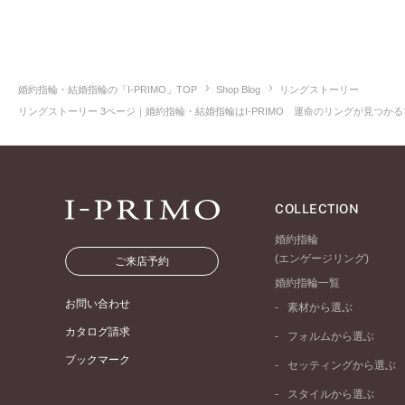
婚約指輪・結婚指輪の「I-PRIMO」TOP
Shop Blog
リングストーリー
リングストーリー 3ページ｜婚約指輪・結婚指輪はI-PRIMO 運命のリングが見つかる
COLLECTION
婚約指輪
(エンゲージリング)
ご来店予約
婚約指輪一覧
お問い合わせ
素材から選ぶ
プラチナ
カタログ請求
フォルムから選ぶ
イエローゴールド
ブックマーク
ストレートライン
セッティングから選ぶ
ピンクゴールド
ウェーブライン
ソリテール
ペールブラウンゴール
スタイルから選ぶ
V字ライン