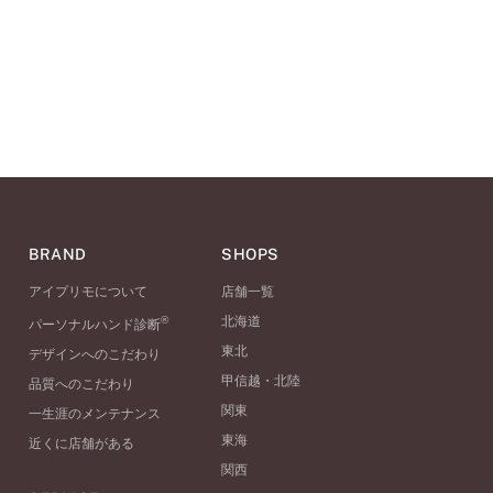
BRAND
SHOPS
アイプリモについて
店舗一覧
®
北海道
パーソナルハンド診断
東北
デザインへのこだわり
甲信越・北陸
品質へのこだわり
関東
一生涯のメンテナンス
東海
近くに店舗がある
関西